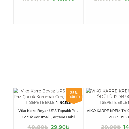
28%
İndirim
SEPETE EKLE
SEPETE EKLE
İNCELE
Viko Karre Beyaz UPS Topraklı Priz
VİKO KARRE KREM TV 
Çocuk Korumalı Çerçeve Dahil
12DB 90960
40,80₺
29,90₺
29,90₺
1