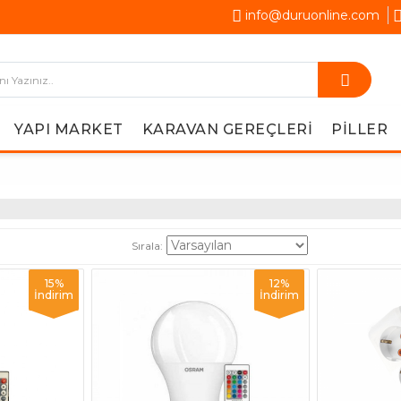
info@duruonline.com
YAPI MARKET
KARAVAN GEREÇLERI
PILLER
Sırala:
15%
12%
İndirim
İndirim