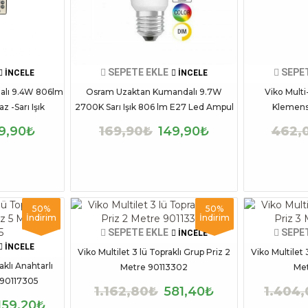
SEPETE EKLE
SEPE
İNCELE
İNCELE
alı 9.4W 806lm
Osram Uzaktan Kumandalı 9.7W
Viko Multi-
 -Sarı Işık
2700K Sarı Işık 806 lm E27 Led Ampul
Klemens
9,90₺
169,90₺
149,90₺
462,
50%
50%
İndirim
İndirim
SEPETE EKLE
SEPE
İNCELE
İNCELE
Viko Multilet 3 lü Topraklı Grup Priz 2
Viko Multilet 
aklı Anahtarlı
Metre 90113302
Met
 90117305
1.162,80₺
581,40₺
1.404
.159,20₺