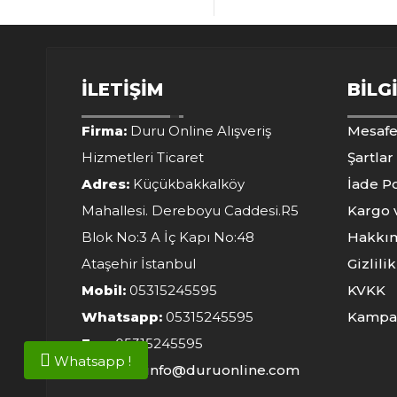
İLETIŞIM
BILG
Firma:
Duru Online Alışveriş
Mesafe
Hizmetleri Ticaret
Şartlar
Adres:
Küçükbakkalköy
İade Po
Mahallesi. Dereboyu Caddesi.R5
Kargo 
Blok No:3 A İç Kapı No:48
Hakkı
Ataşehir İstanbul
Gizlili
Mobil:
05315245595
KVKK
Whatsapp:
05315245595
Kampa
Fax:
05315245595
Whatsapp !
E-Posta:
info@duruonline.com