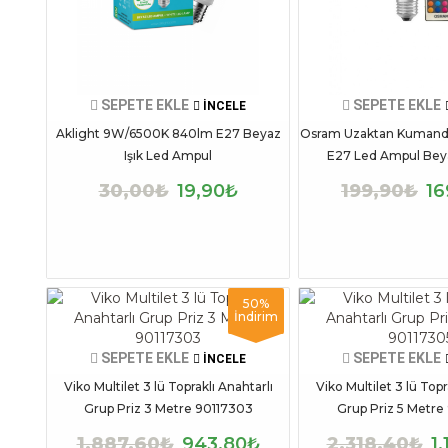
SEPETE EKLE
SEPETE EKLE
İNCELE
Aklight 9W/6500K 840lm E27 Beyaz
Osram Uzaktan Kumand
Işık Led Ampul
E27 Led Ampul Beyaz
30,00₺
19,90₺
199,90₺
16
50%
İndirim
SEPETE EKLE
SEPETE EKLE
İNCELE
Viko Multilet 3 lü Topraklı Anahtarlı
Viko Multilet 3 lü Topr
Grup Priz 3 Metre 90117303
Grup Priz 5 Metre
1.887,60₺
943,80₺
2.318,40₺
1