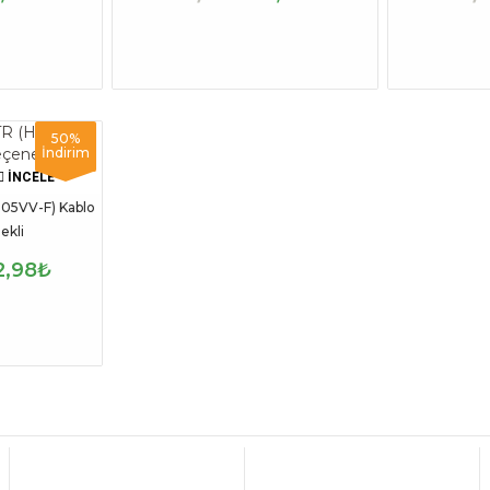
50%
İndirim
İNCELE
05VV-F) Kablo
ekli
2,98₺