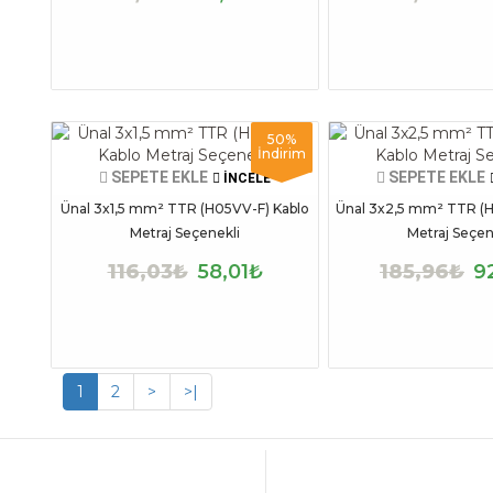
50%
İndirim
SEPETE EKLE
SEPETE EKLE
İNCELE
Ünal 3x1,5 mm² TTR (H05VV-F) Kablo
Ünal 3x2,5 mm² TTR (H
Metraj Seçenekli
Metraj Seçen
116,03₺
58,01₺
185,96₺
9
1
2
>
>|