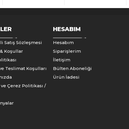
ILER
HESABIM
li Satış Sözleşmesi
Hesabım
 & Koşullar
Siparişlerim
litikası
İletişim
ve Teslimat Koşulları
Bülten Aboneliği
mızda
Ürün İadesi
k ve Çerez Politikası /
nyalar