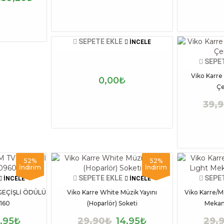
SEPETE EKLE
İNCELE
SEPE
Viko Karre 
0,00₺
Çe
39,
52%
52%
İndirim
İndirim
SEPETE EKLE
SEPE
İNCELE
İNCELE
GEÇİŞLİ ÖDÜLÜ
Viko Karre White Müzik Yayını
Viko Karre/M
160
(Hoparlör) Soketi
Mekan
4,95₺
29,90₺
14,95₺
29,