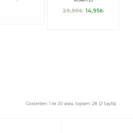
90960733
29,90₺
14,95₺
Gösterilen: 1 ile 20 arası, toplam: 28 (2 Sayfa)