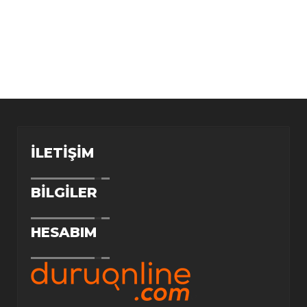
İLETIŞIM
BILGILER
HESABIM