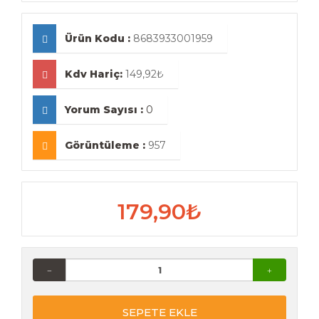
Ürün Kodu :
8683933001959
Kdv Hariç:
149,92₺
Yorum Sayısı :
0
Görüntüleme :
957
179,90₺
SEPETE EKLE