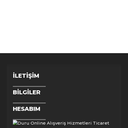
İLETIŞIM
BILGILER
HESABIM