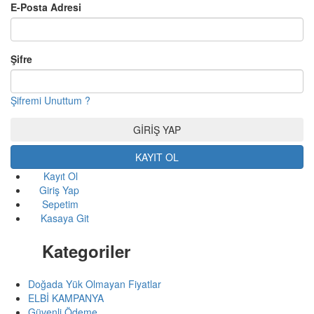
E-Posta Adresi
Şifre
Şifremi Unuttum ?
KAYIT OL
Kayıt Ol
Giriş Yap
Sepetim
Kasaya Git
Kategoriler
Doğada Yük Olmayan Fiyatlar
ELBİ KAMPANYA
Güvenli Ödeme