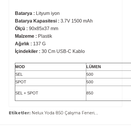
Batarya :
Lityum iyon
Batarya Kapasitesi :
3.7V 1500 mAh
Ölçü :
90x85x37 mm
Malzeme :
Plastik
Ağırlık :
137 G
İçindekiler :
30 Cm USB-C Kablo
MOD
LÜMEN
SEL
500
SPOT
500
SEL + SPOT
850
Etiketler:
Nelux Yoda 850 Çalışma Feneri
,
,